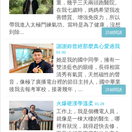
重，幾乎三天兩頭跑醫院。
在我七歲時，媽媽希望我改
善體質、增強免疫力，所以
帶我進入太極門練氣功。當時是為了健康，沒想
到除...
詳細閱讀
謝謝妳曾經那麼真心愛過我
01-30
她是我的國中同學，擁有一
雙淡藍色的眼瞳，長得相當
清秀有氣質，天然磁性的聲
音，像極了廣播電台裡的節目主持人，國中畢業
後我去報考軍校，接著幾年，...
詳細閱讀
火爆硬漢學溫柔
01-28
工作上，我是個機電人員，
就像是一棟大樓的醫生，哪
裡有狀況，就得趕快去修，