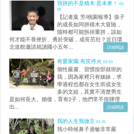
我拼的不是積木 是未來！
02-
05
【記者葉 芳/桃園報導】孩子
的成長如同拼積木大冒險，
隨時都可能拆掉重拼，該如
何才能不畏挫折、勇於突破，成長茁壯？近日環
北道館邀請就讀國小五年...
詳細閱讀
有愛家園 有笑停火
02-03
個性嚴肅、習慣按部就班的
我，因為家裡只有姊妹，求
學過程也都在女生班或女生
多的文組，其實不清楚男生
是如何長大。婚後，育有2子，他們常不按牌理
出...
詳細閱讀
我的人生我做主
01-31
我小時候鼻子過敏非常嚴