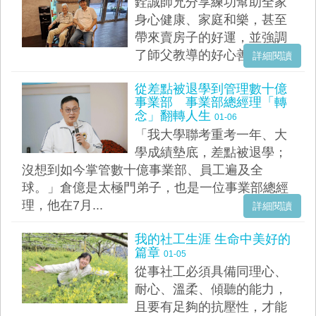
銓誠師兄分享練功幫助全家
身心健康、家庭和樂，甚至
帶來賣房子的好運，並強調
了師父教導的好心善念。...
詳細閱讀
從差點被退學到管理數十億
事業部 事業部總經理「轉
念」翻轉人生
01-06
「我大學聯考重考一年、大
學成績墊底，差點被退學；
沒想到如今掌管數十億事業部、員工遍及全
球。」倉億是太極門弟子，也是一位事業部總經
理，他在7月...
詳細閱讀
我的社工生涯 生命中美好的
篇章
01-05
從事社工必須具備同理心、
耐心、溫柔、傾聽的能力，
且要有足夠的抗壓性，才能