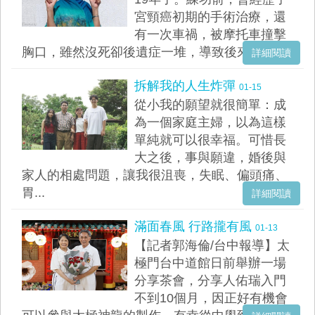
宮頸癌初期的手術治療，還
有一次車禍，被摩托車撞擊
胸口，雖然沒死卻後遺症一堆，導致後來胃出...
詳細閱讀
拆解我的人生炸彈
01-15
從小我的願望就很簡單：成
為一個家庭主婦，以為這樣
單純就可以很幸福。可惜長
大之後，事與願違，婚後與
家人的相處問題，讓我很沮喪，失眠、偏頭痛、
胃...
詳細閱讀
滿面春風 行路攏有風
01-13
【記者郭海倫/台中報導】太
極門台中道館日前舉辦一場
分享茶會，分享人佑瑞入門
不到10個月，因正好有機會