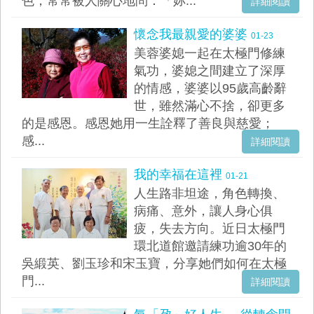
色，常常被人關心地問：「妳...
詳細閱讀
懷念我最親愛的婆婆
01-23
美蓉婆媳一起在太極門修練
氣功，婆媳之間建立了深厚
的情感，婆婆以95歲高齡辭
世，雖然滿心不捨，卻更多
的是感恩。感恩她用一生詮釋了善良與慈愛；
感...
詳細閱讀
我的幸福在這裡
01-21
人生路非坦途，角色轉換、
病痛、意外，讓人身心俱
疲，失去方向。近日太極門
環北道館邀請練功逾30年的
吳緞英、劉玉珍和宋玉寶，分享她們如何在太極
門...
詳細閱讀