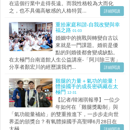
在這個行業中走得長遠。而我性格較為大而化
之，也不具備高敏感的人格特質...
詳細閱讀
重拾家庭和諧-自我改變與幸
福之路
01-03
婚姻中的挑戰與轉變自古以
來就是一門課題。婚前是優
點的到婚後都會變成缺點。
在太極門台南道館人生公益講座-「阿川除三害」
分享者顏宏川的經歷讓我們...
詳細閱讀
雞腿的力量＋氣功的能量！
體操國手的成長密碼藏在太
極門
12-31
【記者/韓湘琪報導】一位少
年如何在「雞腿獎勵制」與
「氣功能量補給」的雙重推進下，一步步走向世
界盃的頒獎台？有氧體操國手高聖曄6月28日在
太極...
詳細閱讀