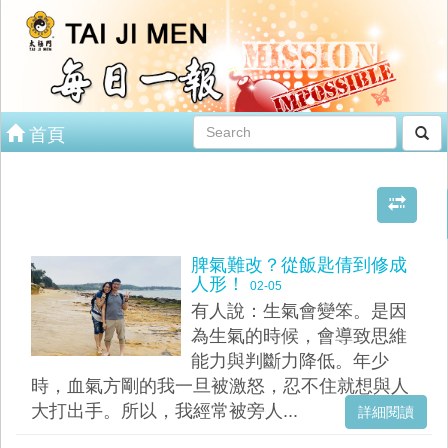
首頁
脾氣難改？從飯匙倩到修成
人形！
02-05
有人說：生氣會變笨。是因
為生氣的時候，會導致思維
能力與判斷力降低。年少
時，血氣方剛的我一旦被激怒，忍不住就想與人
大打出手。所以，我經常被旁人...
詳細閱讀