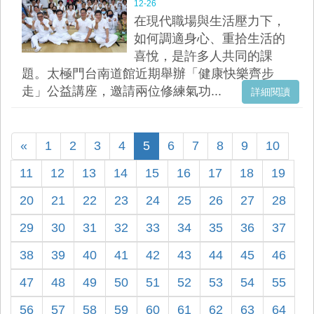
12-26
在現代職場與生活壓力下，
如何調適身心、重拾生活的
喜悅，是許多人共同的課
題。太極門台南道館近期舉辦「健康快樂齊步
走」公益講座，邀請兩位修練氣功...
詳細閱讀
«
1
2
3
4
5
6
7
8
9
10
11
12
13
14
15
16
17
18
19
20
21
22
23
24
25
26
27
28
29
30
31
32
33
34
35
36
37
38
39
40
41
42
43
44
45
46
47
48
49
50
51
52
53
54
55
56
57
58
59
60
61
62
63
64