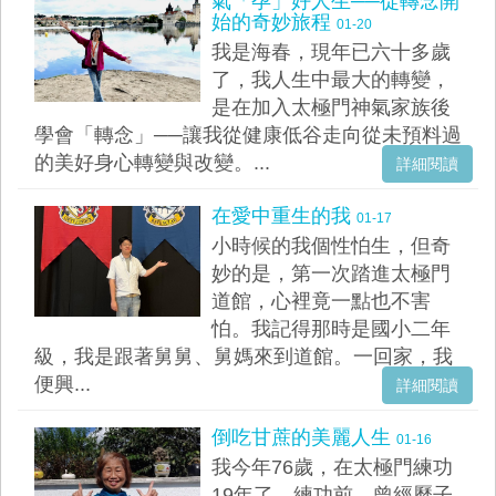
氣「孕」好人生──從轉念開
始的奇妙旅程
01-20
我是海春，現年已六十多歲
了，我人生中最大的轉變，
是在加入太極門神氣家族後
學會「轉念」──讓我從健康低谷走向從未預料過
的美好身心轉變與改變。...
詳細閱讀
在愛中重生的我
01-17
小時候的我個性怕生，但奇
妙的是，第一次踏進太極門
道館，心裡竟一點也不害
怕。我記得那時是國小二年
級，我是跟著舅舅、舅媽來到道館。一回家，我
便興...
詳細閱讀
倒吃甘蔗的美麗人生
01-16
我今年76歲，在太極門練功
19年了。練功前，曾經歷子