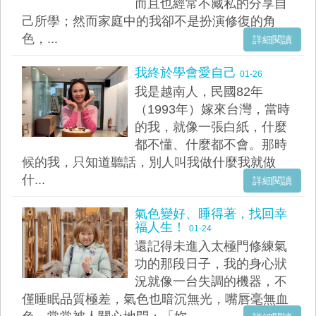
而且也經常不藏私的分享自
己所學；然而家庭中的我卻不是扮演修復的角
色，...
詳細閱讀
我終於學會愛自己
01-26
我是越南人，民國82年
（1993年）嫁來台灣，當時
的我，就像一張白紙，什麼
都不懂、什麼都不會。那時
候的我，只知道聽話，別人叫我做什麼我就做
什...
詳細閱讀
氣色變好、睡得著，找回幸
福人生！
01-24
還記得未進入太極門修練氣
功的那段日子，我的身心狀
況就像一台失調的機器，不
僅睡眠品質極差，氣色也暗沉無光，嘴唇毫無血