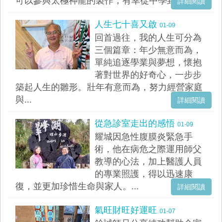
可以參與太極神龍的製作，有幸從中學到和過...
詳細閱讀
人生七十喜又啟
01-09
回首過往，我的人生可分為
三個篇章：年少無意而為，
單純追逐學業與夢想，懷抱
著對世界的好奇心，一步步
築起人生的雛形。壯年有意而為，努力經營家庭
與...
詳細閱讀
從急診室走出的感悟
01-09
耀城因急性腹膜炎緊急手
術，他在病危之際運用師父
教導的心法，加上醫護人員
的專業照護，得以迅速康
復，並更加珍惜生命與家人。...
詳細閱讀
氣旺財旺好運旺
01-07