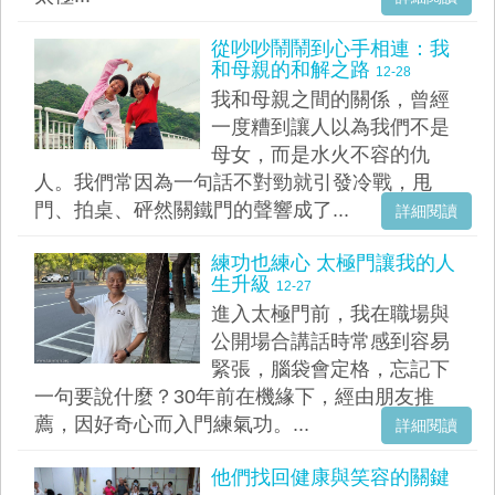
從吵吵鬧鬧到心手相連：我
和母親的和解之路
12-28
我和母親之間的關係，曾經
一度糟到讓人以為我們不是
母女，而是水火不容的仇
人。我們常因為一句話不對勁就引發冷戰，甩
門、拍桌、砰然關鐵門的聲響成了...
詳細閱讀
練功也練心 太極門讓我的人
生升級
12-27
進入太極門前，我在職場與
公開場合講話時常感到容易
緊張，腦袋會定格，忘記下
一句要說什麼？30年前在機緣下，經由朋友推
薦，因好奇心而入門練氣功。...
詳細閱讀
他們找回健康與笑容的關鍵